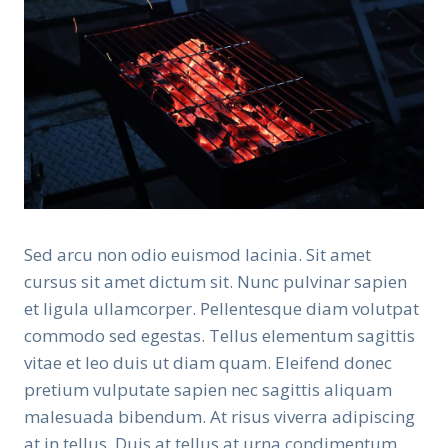
Sed arcu non odio euismod lacinia. Sit amet
cursus sit amet dictum sit. Nunc pulvinar sapien
et ligula ullamcorper. Pellentesque diam volutpat
commodo sed egestas. Tellus elementum sagittis
vitae et leo duis ut diam quam. Eleifend donec
pretium vulputate sapien nec sagittis aliquam
malesuada bibendum. At risus viverra adipiscing
at in tellus. Duis at tellus at urna condimentum